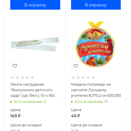
В корзину
В корзину
Лента нагрудная
Медаль полимер на
"Выпускник детского
магните Лучшему
сада" (цв. бел.), 10 х 160
учителю 8,5*9,2 см 650293
см 886279
Есть в наличии
: 5
Есть в наличии
: 15
Цена
Цена
145
₽
45
₽
Цена до скидки
Цена до скидки
160
₽
55
₽