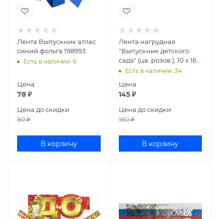
Лента Выпускник атлас
Лента нагрудная
синий фольга 198993
"Выпускник детского
сада" (цв. розов.), 10 х 160
Есть в наличии
: 6
см 886275
Есть в наличии
: 34
Цена
Цена
78
₽
145
₽
Цена до скидки
Цена до скидки
80
₽
160
₽
В корзину
В корзину