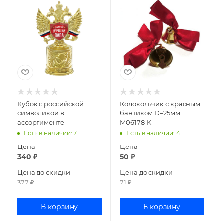
Кубок с российской
Колокольчик с красным
символикой в
бантиком D=25мм
ассортименте
M06178-K
Есть в наличии
: 7
Есть в наличии
: 4
Цена
Цена
340
₽
50
₽
Цена до скидки
Цена до скидки
377
₽
71
₽
В корзину
В корзину