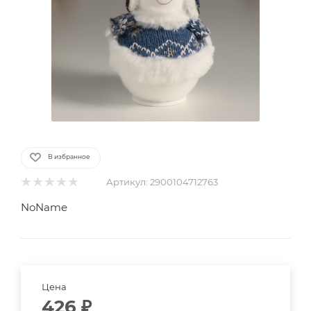
В избранное
Артикул:
2900104712763
NoName
Цена
426
₽