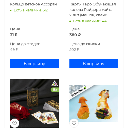
Кольцо детское Ассорти
Карты Таро Обучающая
колода Райдера Уэйта
Есть в наличии
: 612
78шт (мешок, свечи,
четки) 4551003
Есть в наличии
: 44
Цена
Цена
31
₽
380
₽
Цена до скидки
Цена до скидки
49
₽
502
₽
В корзину
В корзину