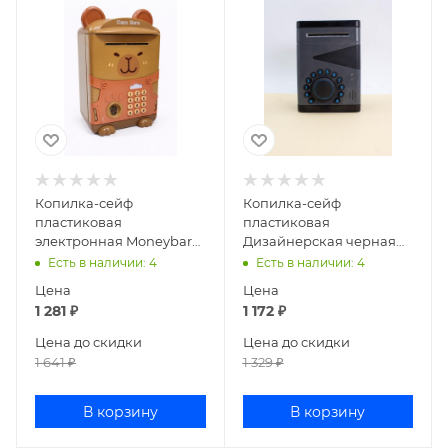
Копилка-сейф
Копилка-сейф
пластиковая
пластиковая
электронная Moneybara
Дизайнерская черная
brown 6608
146-1517-1
Есть в наличии
: 4
Есть в наличии
: 4
Цена
Цена
1 281
₽
1 172
₽
Цена до скидки
Цена до скидки
1 641
₽
1 329
₽
В корзину
В корзину