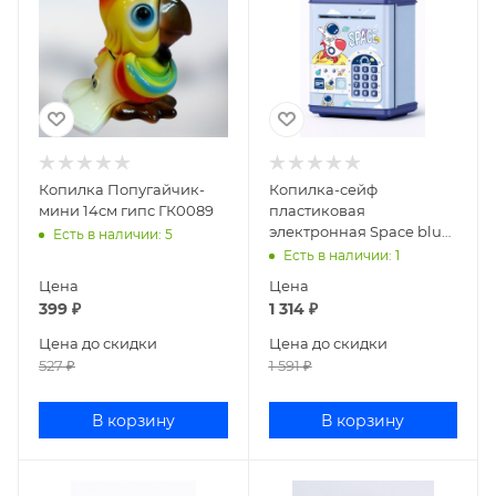
Копилка Попугайчик-
Копилка-сейф
мини 14см гипс ГК0089
пластиковая
электронная Space blue
Есть в наличии
: 5
88-5-01
Есть в наличии
: 1
Цена
Цена
399
₽
1 314
₽
Цена до скидки
Цена до скидки
527
₽
1 591
₽
В корзину
В корзину