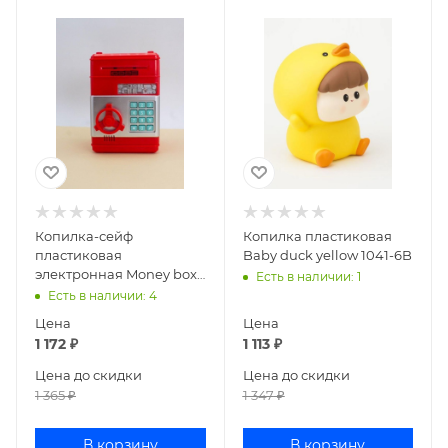
Копилка-сейф
Копилка пластиковая
пластиковая
Baby duck yellow 1041-6B
электронная Money box
Есть в наличии
: 1
red 146-1507
Есть в наличии
: 4
Цена
Цена
1 172
₽
1 113
₽
Цена до скидки
Цена до скидки
1 365
₽
1 347
₽
В корзину
В корзину