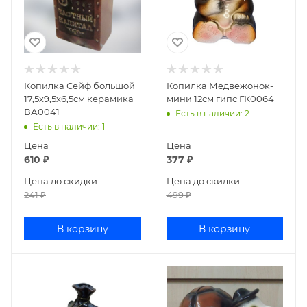
Копилка Сейф большой
Копилка Медвежонок-
17,5х9,5х6,5см керамика
мини 12см гипс ГК0064
ВА0041
Есть в наличии
: 2
Есть в наличии
: 1
Цена
Цена
610
₽
377
₽
Цена до скидки
Цена до скидки
241
₽
499
₽
В корзину
В корзину