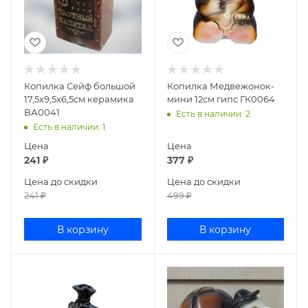
Копилка Сейф большой
Копилка Медвежонок-
17,5х9,5х6,5см керамика
мини 12см гипс ГК0064
ВА0041
Есть в наличии
: 2
Есть в наличии
: 1
Цена
Цена
241
₽
377
₽
Цена до скидки
Цена до скидки
241
₽
499
₽
В корзину
В корзину