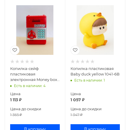
Копилка-сейф
Копилка пластиковая
пластиковая
Baby duck yellow 1041-6B
электронная Money box
Есть в наличии
: 1
red 146-1507
Есть в наличии
: 4
Цена
Цена
1 113
₽
1 057
₽
Цена до скидки
Цена до скидки
1 365
₽
1 347
₽
В корзину
В корзину