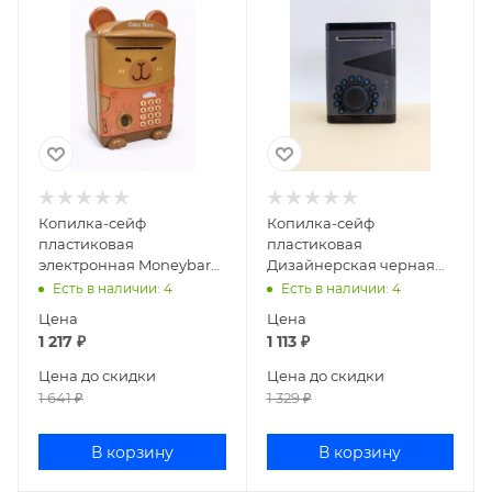
Копилка-сейф
Копилка-сейф
пластиковая
пластиковая
электронная Moneybara
Дизайнерская черная
brown 6608
146-1517-1
Есть в наличии
: 4
Есть в наличии
: 4
Цена
Цена
1 217
₽
1 113
₽
Цена до скидки
Цена до скидки
1 641
₽
1 329
₽
В корзину
В корзину