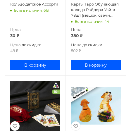
Кольцо детское Ассорти
Карты Таро Обучающая
колода Райдера Уэйта
Есть в наличии
: 613
78шт (мешок, свечи,
четки) 4551003
Есть в наличии
: 44
Цена
Цена
30
₽
380
₽
Цена до скидки
Цена до скидки
49
₽
502
₽
В корзину
В корзину