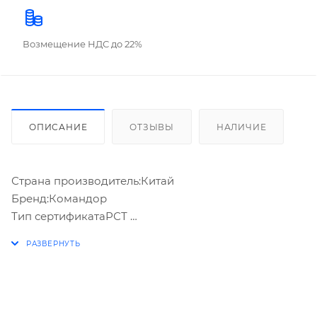
Возмещение НДС до 22%
ОПИСАНИЕ
ОТЗЫВЫ
НАЛИЧИЕ
Страна производитель:Китай
Бренд:Командор
Тип сертификатаРСТ
Размеры: 18 см × 11 см × 6 см
Вес товара 180 г
МатериалТекстиль, алюминий
Размер упаковки в см14 см х 18 см х 9 см
Категория товара:Фляжки