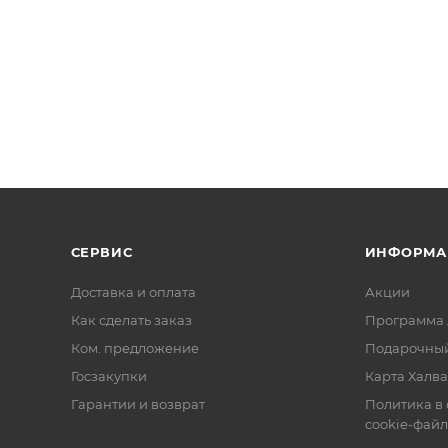
СЕРВИС
ИНФОРМА
Доставка и оплата
Акции
Как сделать заказ
Программа 
Ком. предложение
Подарочный
Госзакупки
Карта Халва
Гарантии и возврат
Политика в
cookie-фай