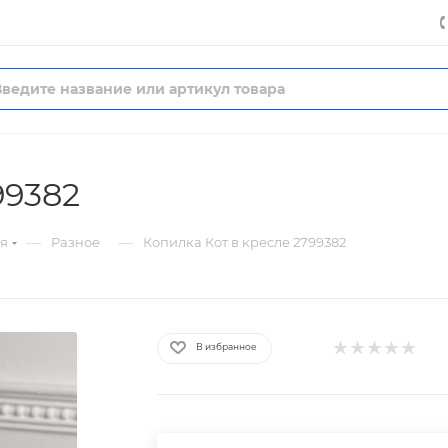
99382
—
—
я
Разное
Копилка Кот в кресле 2799382
В избранное