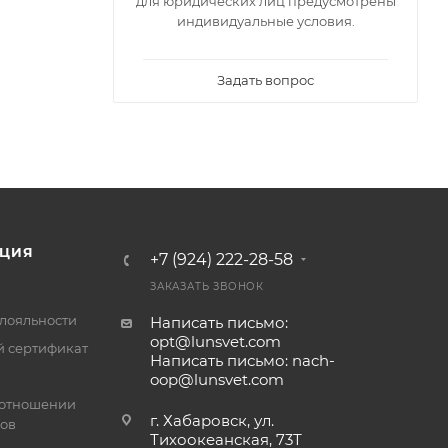
для юридических лиц предусмотрены
индивидуальные условия.
Задать вопрос
ЦИЯ
+7 (924) 222-28-58
ЗАКАЗАТЬ ЗВОНОК
лояльности
Написать письмо:
opt@lunsvet.com
 сертификат
Написать письмо: nach-
oop@lunsvet.com
 отношении
г. Хабаровск, ул.
лов
Тихоокеанская, 73Т