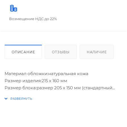
Возмещение НДС до 22%
ОПИСАНИЕ
ОТЗЫВЫ
НАЛИЧИЕ
Материал обложки:натуральная кожа
Размер изделия:215 х 160 мм
Размер блока:размер 205 х 150 мм (стандартный
размер ежедневника)
Разлиновка:в линейку
Датированность:недатированный
Оформление:декоративная гравировка
Комплектация:сменный блок вставлен в обложку из