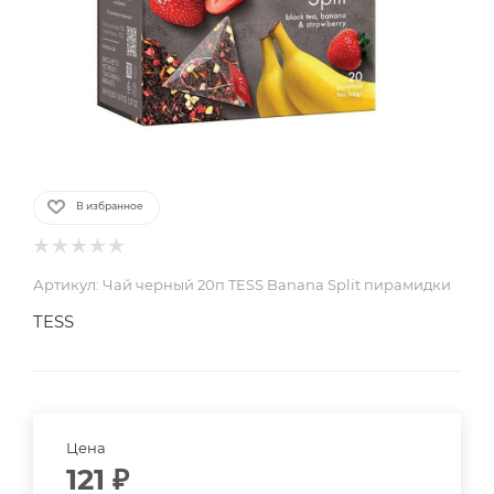
В избранное
Артикул:
Чай черный 20п TESS Banana Split пирамидки
TESS
Цена
121
₽