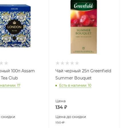
рный 100п Assam
Чай черный 25п Greenfield
Tea Club
Summer Bouquet
 наличии
: 17
Есть в наличии
: 10
Цена
134
₽
 скидки
Цена до скидки
150
₽