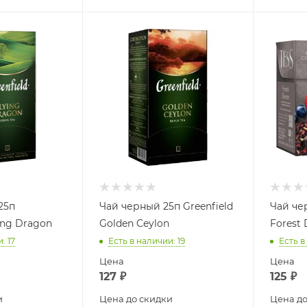
25п
Чай черный 25п Greenfield
Чай че
ying Dragon
Golden Ceylon
Forest
и
: 17
Есть в наличии
: 19
Есть в
Цена
Цена
127
₽
125
₽
и
Цена до скидки
Цена до