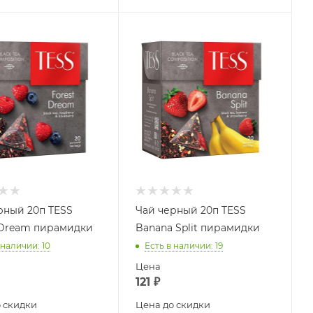
рный 20п TESS
Чай черный 20п TESS
 Dream пирамидки
Banana Split пирамидки
 наличии
: 10
Есть в наличии
: 19
Цена
121
₽
 скидки
Цена до скидки