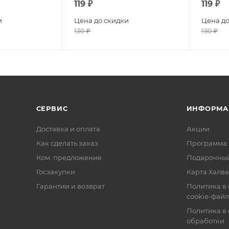
119
₽
119
₽
и
Цена до скидки
Цена до
130
₽
130
₽
СЕРВИС
ИНФОРМА
Доставка и оплата
Акции
Как сделать заказ
Программа 
Ком. предложение
Подарочный
Госзакупки
Карта Халва
Гарантии и возврат
Политика в
cookie-фай
Политика в
обработки