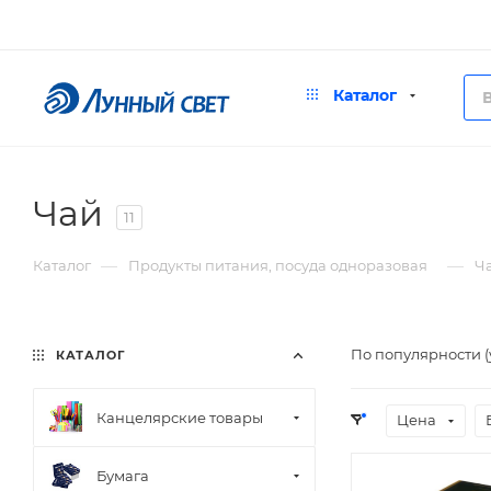
Каталог
Чай
11
—
—
Каталог
Продукты питания, посуда одноразовая
Ч
По популярности 
КАТАЛОГ
Канцелярские товары
Цена
Бумага