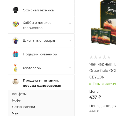
Офисная техника
Хобби и детское
творчество
Школьные товары
Подарки, сувениры
Чай черный 1
Хозтовары
Greenfield G
CEYLON
Продукты питания,
Есть в наличи
посуда одноразовая
Цена
Конфеты
437
₽
Кофе
Цена до скидк
Сахар, сливки
440
₽
Чай