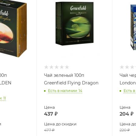
00п
Чай зеленый 100п
Чай че
OLDEN
Greenfield Flying Dragon
London 
Есть в наличии
: 14
Есть в
и
: 11
Цена
Цена
437
₽
204
₽
и
Цена до скидки
Цена до
477
₽
220
₽