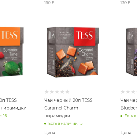
150
₽
130
₽
0п TESS
Чай черный 20п TESS
Чай че
 пирамидки
Caramel Charm
Bluebe
пирамидки
и
: 16
Есть в
Есть в наличии
: 15
Цена
Цена