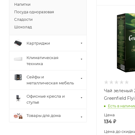
Напитки
Посуда одноразовая
Сладости
Шоколад
Картриджи
Климатическая
техника
Сейфы и
металлическая мебель
Чай зеленый 
Офисные кресла и
Greenfield Fl
стулья
Есть в наличи
Цена
Товары для дома
134
₽
Цена до скидк