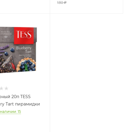
130
₽
рный 20п TESS
rry Tart пирамидки
 наличии
: 15