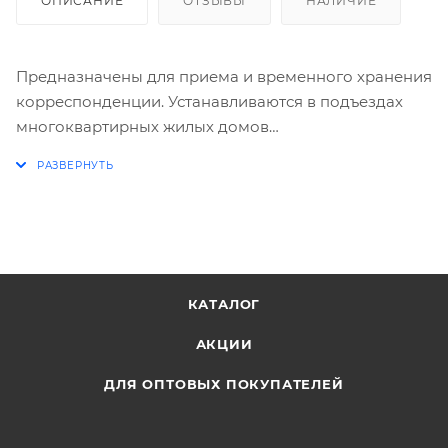
ОПИСАНИЕ
ОТЗЫВЫ
НАЛИЧИЕ
Предназначены для приема и временного хранения
корреспонденции. Устанавливаются в подъездах
многоквартирных жилых домов
Многосекционная конструкция изготовлена из
стали 0.7 мм.
В базовом варианте поставляется без задней
стенки.
Под заказ возможно исполнение с задней стенкой.
Плюс 12% к цене стандартного ящика.
Дополнительно возможно исполнение с
КАТАЛОГ
пластиковым окошком под номер квартиры. Плюс
АКЦИИ
15 руб. за секцию.
Каждая секция имеет дверцу, запирающуюся
ДЛЯ ОПТОВЫХ ПОКУПАТЕЛЕЙ
индивидуальным ключевым замком (2 ключа в
комплекте).