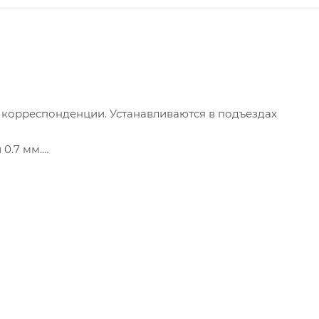
корреспонденции. Устанавливаются в подъездах
0.7 мм.
.
люс 12% к цене стандартного ящика.
 окошком под номер квартиры. Плюс 15 руб. за секцию.
дуальным ключевым замком (2 ключа в комплекте).
плуатации.
ену или ремонт отдельной дверцы.
. Упаковка индивидуальная-Картон.
редственно на производстве. Цена ящика с нумерован