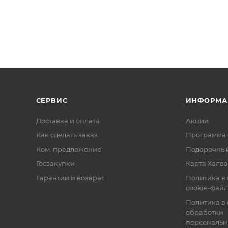
СЕРВИС
ИНФОРМА
Доставка и оплата
Акции
Как сделать заказ
Программа 
Ком. предложение
Подарочный
Госзакупки
Карта Халва
Гарантии и возврат
Политика в
cookie-фай
Политика в
обработки
персональн