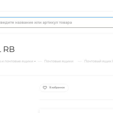
L RВ
—
—
 и почтовые ящики
Почтовые ящики
Почтовый ящик 
В избранное