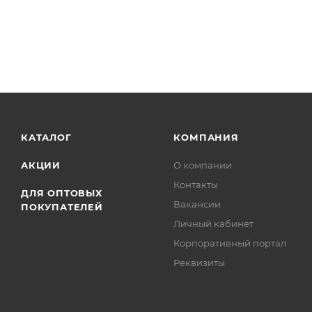
Скачать вариант «Исполнение 2» в формате .PDF
Скачать вариант «Исполнение 3» в формате .PDF
КАТАЛОГ
КОМПАНИЯ
АКЦИИ
О компании
Контакты
ДЛЯ ОПТОВЫХ
Вакансии
ПОКУПАТЕЛЕЙ
Личный кабинет
Корпоративный портал
Реквизиты