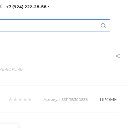
+7 (924) 222-28-58
PB-8C.KL RВ
ПРОМЕТ
Артикул:
S311RB300838