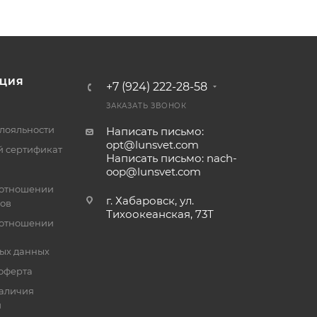
ЦИЯ
+7 (924) 222-28-58
ЗАКАЗАТЬ ЗВОНОК
лояльности
Написать письмо:
opt@lunsvet.com
 сертификат
Написать письмо: nach-
oop@lunsvet.com
 отношении
г. Хабаровск, ул.
лов
Тихоокеанская, 73Т
 отношении
ых данных
оферта
аличия
й