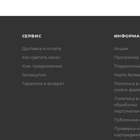
СЕРВИС
ИНФОРМА
Доставка и оплата
Акции
Как сделать заказ
Программа 
Ком. предложение
Подарочный
Госзакупки
Карта Халва
Гарантии и возврат
Политика в
cookie-фай
Политика в
обработки
персональн
Публичная 
Проверка н
картридже