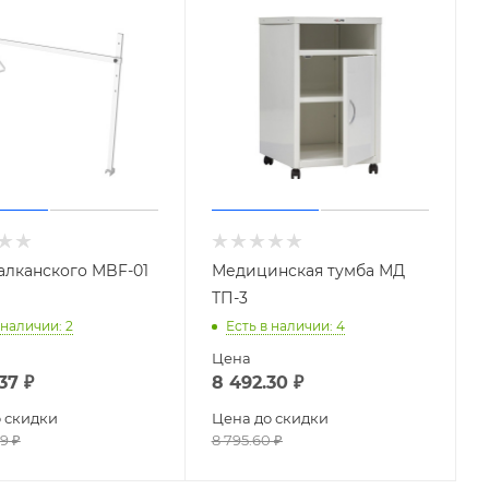
алканского MBF-01
Медицинская тумба МД
ТП-3
 наличии
: 2
Есть в наличии
: 4
Цена
.37
₽
8 492.30
₽
 скидки
Цена до скидки
49
₽
8 795.60
₽