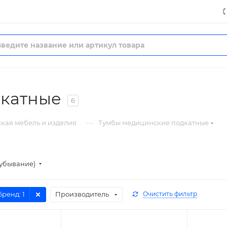
дкатные
6
—
кая мебель и изделия
Тумбы медицинские подкатные
(убывание)
Бренд
: 1
Производитель
Очистить фильтр