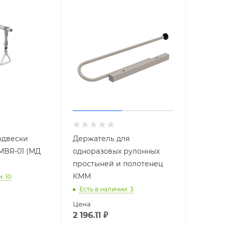
одвески
Держатель для
MBR-01 (МД
одноразовых рулонных
простыней и полотенец
КММ
и
: 10
Есть в наличии
: 3
Цена
2 196.11
₽