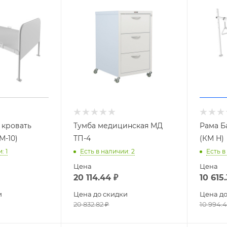
 кровать
Тумба медицинская МД
Рама Б
M-10)
ТП-4
(КМ Н)
и
: 1
Есть в наличии
: 2
Есть в
Цена
Цена
20 114.44
₽
10 615
и
Цена до скидки
Цена до
20 832.82
₽
10 994.