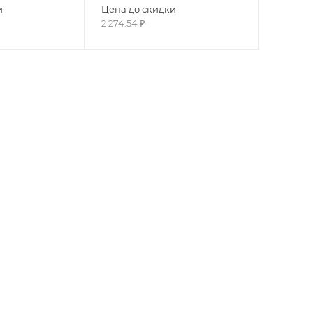
и
Цена до скидки
2 274.54
₽