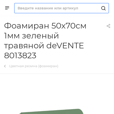
Фоамиран 50х70см
1мм зеленый
травяной deVENTE
8013823
Цветная резина (фоамиран)