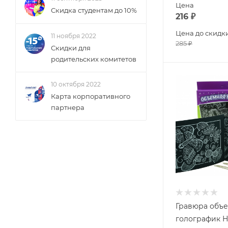
Цена
Скидка студентам до 10%
216
₽
Цена до скидк
11 ноября 2022
285
₽
Скидки для
родительских комитетов
10 октября 2022
Карта корпоративного
партнера
Гравюра объ
голографик Н