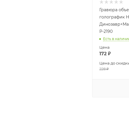
Гравюра объ
голографик Н
Динозавр+М
Р-2190
Есть в наличи
Цена
172
₽
Цена до скидк
228
₽