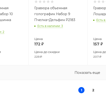
емная
Гравюра объемная
Гравюр
абор 10
голографик Набор 9
Лошадк
ашинка
Пчелка+Дельфин Р2183
Есть в
Есть в наличии
: 3
и
: 2
Цена
Цена
172
₽
157
₽
и
Цена до скидки
Цена до
228
₽
207
₽
Показать еще
1
2