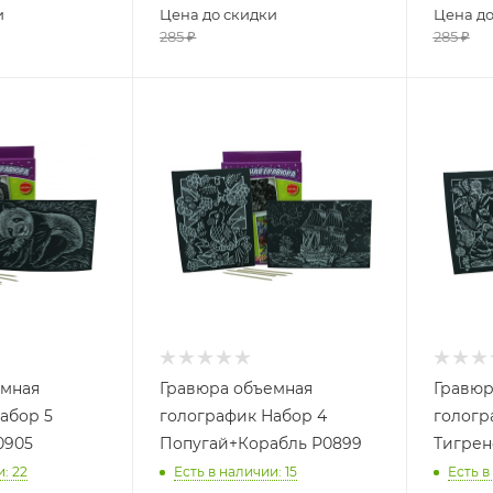
и
Цена до скидки
Цена до
285
₽
285
₽
емная
Гравюра объемная
Гравюр
абор 5
голографик Набор 4
гологр
0905
Попугай+Корабль Р0899
Тигрен
и
: 22
Есть в наличии
: 15
Есть в