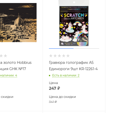
а золото Hobbius
Гравюра голографик А5
нция GHK №17
Единороги 9шт KR-12261-4
 наличии
: 4
Есть в наличии
: 2
Цена
247
₽
 скидки
Цена до скидки
341
₽