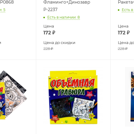
 Р0868
Фламинго+Динозавр
Ракета
Р-2237
и
: 5
Есть в
Есть в наличии
: 8
Цена
Цена
172
₽
172
₽
и
Цена до скидки
Цена до
228
₽
228
₽