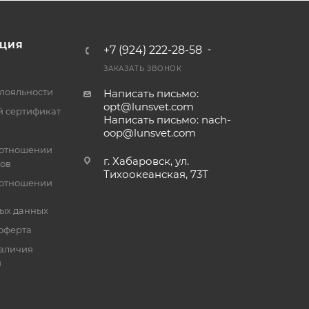
ЦИЯ
+7 (924) 222-28-58
ЗАКАЗАТЬ ЗВОНОК
лояльности
Написать письмо:
opt@lunsvet.com
 сертификат
Написать письмо: nach-
oop@lunsvet.com
 отношении
г. Хабаровск, ул.
лов
Тихоокеанская, 73Т
 отношении
ых данных
оферта
аличия
й