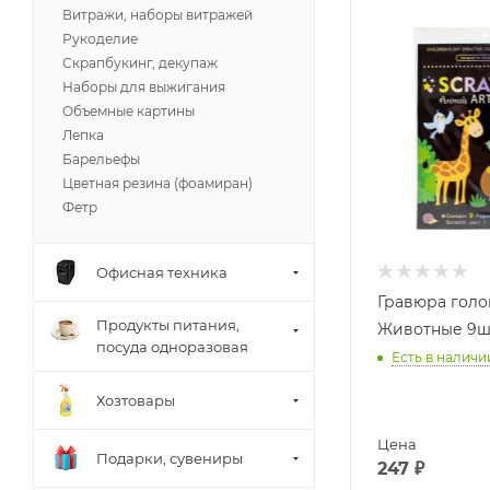
Витражи, наборы витражей
Рукоделие
Скрапбукинг, декупаж
Наборы для выжигания
Объемные картины
Лепка
Барельефы
Цветная резина (фоамиран)
Фетр
Офисная техника
Гравюра голо
Продукты питания,
Животные 9шт
посуда одноразовая
Есть в наличи
Хозтовары
Цена
Подарки, сувениры
247
₽