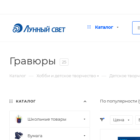
Каталог
Гравюры
25
—
—
Каталог
Хобби и детское творчество
Детское творч
По популярности 
КАТАЛОГ
Школьные товары
Цена
Бумага