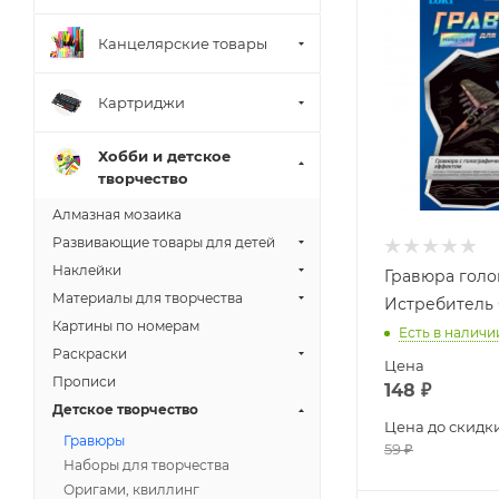
Канцелярские товары
Картриджи
Хобби и детское
творчество
Алмазная мозаика
Развивающие товары для детей
Наклейки
Гравюра голо
Материалы для творчества
Истребитель С
Картины по номерам
Есть в наличи
Раскраски
Цена
Прописи
148
₽
Детское творчество
Цена до скидк
Гравюры
59
₽
Наборы для творчества
Оригами, квиллинг