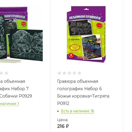
а объемная
Гравюра объемная
афик Набор 7
голографик Набор 6
Собачки Р0929
Божья коровка+Тигрята
Р0912
 наличии
: 1
Есть в наличии
: 16
Цена
216
₽