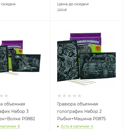
 скидки
Цена до скидки
285
₽
а объемная
Гравюра объемная
афик Набор 3
голографик Набор 2
ок+Волки Р0882
Рыбки+Машина Р0875
 наличии
: 6
Есть в наличии
: 4