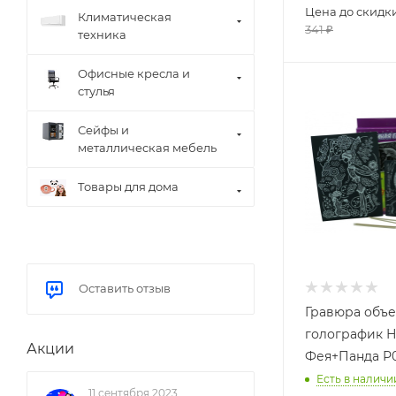
Цена до скидк
Климатическая
341
₽
техника
Офисные кресла и
стулья
Сейфы и
металлическая мебель
Товары для дома
Оставить отзыв
Гравюра объ
голографик Н
Акции
Фея+Панда Р
Есть в наличи
11 сентября 2023