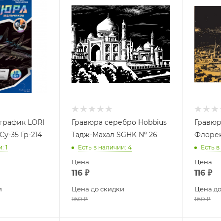
график LORI
Гравюра серебро Hobbius
Гравюр
у-35 Гр-214
Тадж-Махал SGHK № 26
Флоре
и
: 1
Есть в наличии
: 4
Есть в
Цена
Цена
116
₽
116
₽
и
Цена до скидки
Цена до
160
₽
160
₽