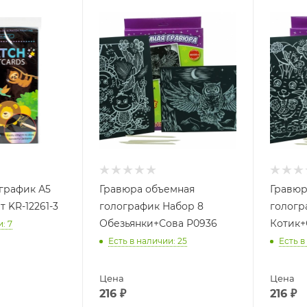
график А5
Гравюра объемная
Гравюр
 KR-12261-3
голографик Набор 8
гологр
Обезьянки+Сова Р0936
Котик+
и
: 7
Есть в наличии
: 25
Есть в
Цена
Цена
216
₽
216
₽