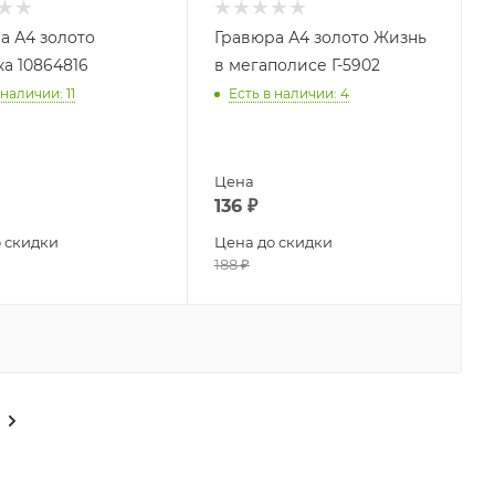
а А4 золото
Гравюра А4 золото Жизнь
а 10864816
в мегаполисе Г-5902
 наличии
: 11
Есть в наличии
: 4
Цена
136
₽
 скидки
Цена до скидки
188
₽