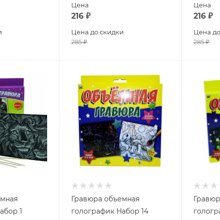
Цена
Цена
216
₽
216
₽
и
Цена до скидки
Цена до
285
₽
285
₽
емная
Гравюра объемная
Гравюр
абор 1
голографик Набор 14
гологр