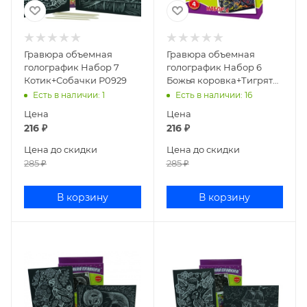
Гравюра объемная
Гравюра объемная
голографик Набор 7
голографик Набор 6
Котик+Собачки Р0929
Божья коровка+Тигрята
Р0912
Есть в наличии
: 1
Есть в наличии
: 16
Цена
Цена
216
₽
216
₽
Цена до скидки
Цена до скидки
285
₽
285
₽
В корзину
В корзину