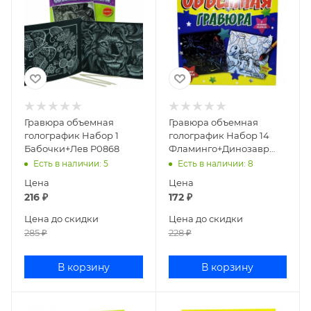
Гравюра объемная
Гравюра объемная
голографик Набор 1
голографик Набор 14
Бабочки+Лев Р0868
Фламинго+Динозавр
Р-2237
Есть в наличии
: 5
Есть в наличии
: 8
Цена
Цена
216
₽
172
₽
Цена до скидки
Цена до скидки
285
₽
228
₽
В корзину
В корзину