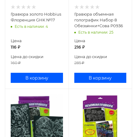
Гравюра золото Hobbius
Гравюра объемная
Флоренция GHK №17
голографик Набор 8
Обезьянки+Сова Р0936
Есть в наличии
: 4
Есть в наличии
: 25
Цена
Цена
116
₽
216
₽
Цена до скидки
Цена до скидки
160
₽
285
₽
В корзину
В корзину