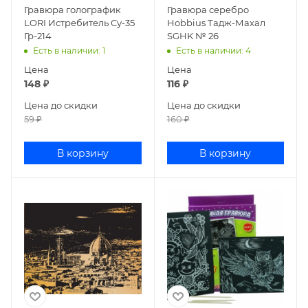
Гравюра голографик
Гравюра серебро
LORI Истребитель Су-35
Hobbius Тадж-Махал
Гр-214
SGHK № 26
Есть в наличии
: 1
Есть в наличии
: 4
Цена
Цена
148
₽
116
₽
Цена до скидки
Цена до скидки
59
₽
160
₽
В корзину
В корзину