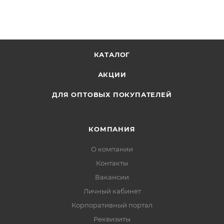
золотая,серебряная,графическая,радужная
Высота, мм: 300
Ширина, мм: 220
Глубина, мм: 10
КАТАЛОГ
АКЦИИ
ДЛЯ ОПТОВЫХ ПОКУПАТЕЛЕЙ
КОМПАНИЯ
О компании
Контакты
Вакансии
Личный кабинет
Корпоративный портал
Реквизиты