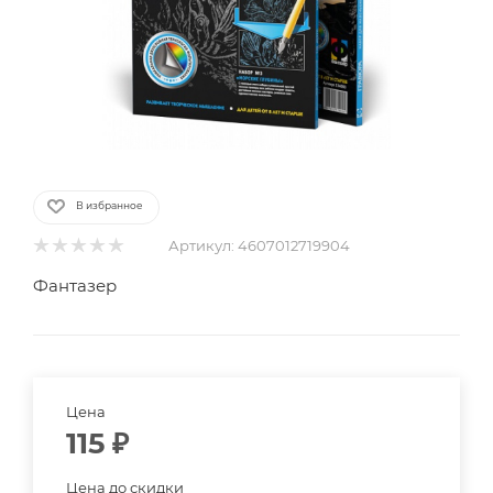
В избранное
Артикул:
4607012719904
Фантазер
Цена
115
₽
Цена до скидки