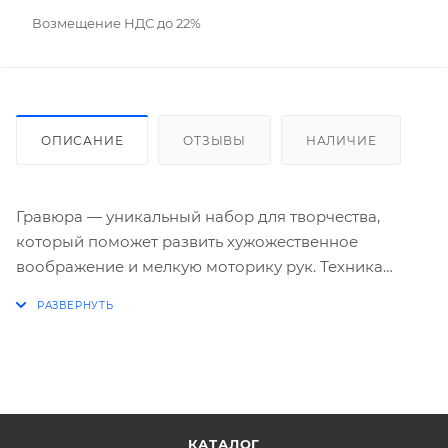
Возмещение НДС до 22%
ОПИСАНИЕ
ОТЗЫВЫ
НАЛИЧИЕ
Гравюра — уникальный набор для творчества,
который поможет развить хужожественное
воображение и мелкую моторику рук. Техника
гравюры очень проста и понятна: на заготовке
нарисованы контуры, на которые необходимо
наносить штрихи с помощью специального штихеля.
Готовая картина станет прекрасным украшением
любого интерьера! Формат: А4. В конверте.
КАТАЛОГ