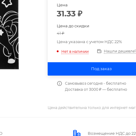
Цена
31.33
₽
Цена до скидки
41
₽
Цена указана с учетом НДС 22%
Нашли дешевле
Нет в наличии
Под заказ
Самовывоз сегодня - бесплатно
Доставка от 3000 ₽ — бесплатно
Цена действительна только для интернет-маг
О
Возмещение НДС до 2