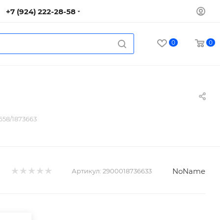
+7 (924) 222-28-58
0
0
658/1873663
NoName
Артикул:
2900018736633