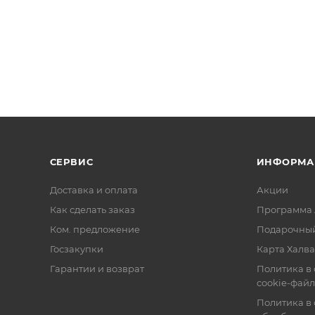
СЕРВИС
ИНФОРМА
Доставка и оплата
Акции
Как сделать заказ
Программа 
Ком. предложение
Подарочный
Госзакупки
Карта Халва
Гарантии и возврат
Политика в
cookie-фай
Политика в