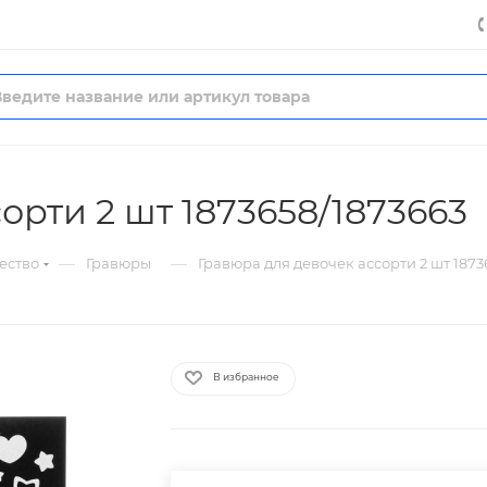
орти 2 шт 1873658/1873663
—
—
ество
Гравюры
Гравюра для девочек ассорти 2 шт 1873
В избранное