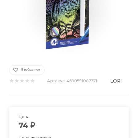
В избранное
LORI
Артикул:
4690591007371
Цена
74
₽
Цена до скидки