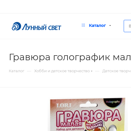
Каталог
Гравюра голографик мал
—
—
Каталог
Хобби и детское творчество
Детское творч