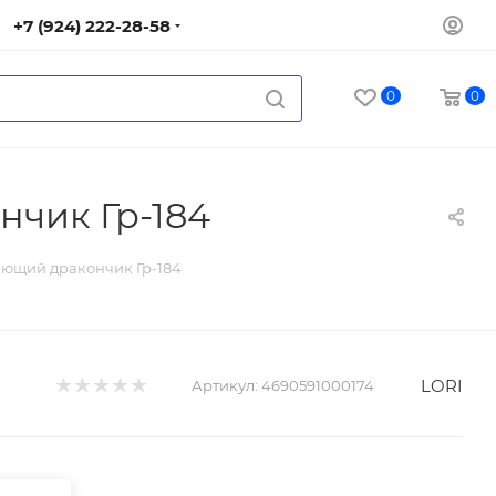
+7 (924) 222-28-58
0
0
нчик Гр-184
ающий дракончик Гр-184
LORI
Артикул:
4690591000174