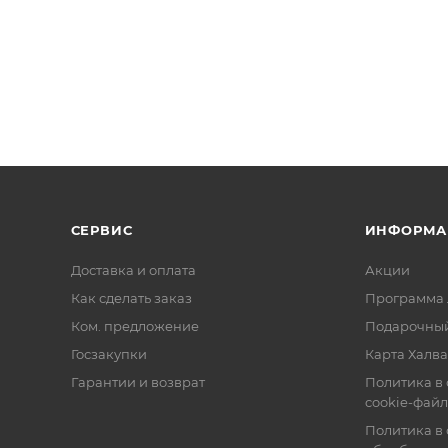
СЕРВИС
ИНФОРМА
Доставка и оплата
Акции
Как сделать заказ
Программа 
Ком. предложение
Подарочный
Госзакупки
Карта Халва
Гарантии и возврат
Политика в
cookie-фай
Политика в