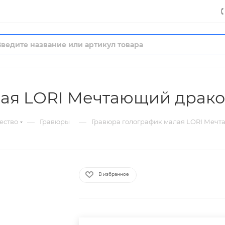
ая LORI Мечтающий драко
—
—
ество
Гравюры
Гравюра голографик малая LORI Мечт
В избранное