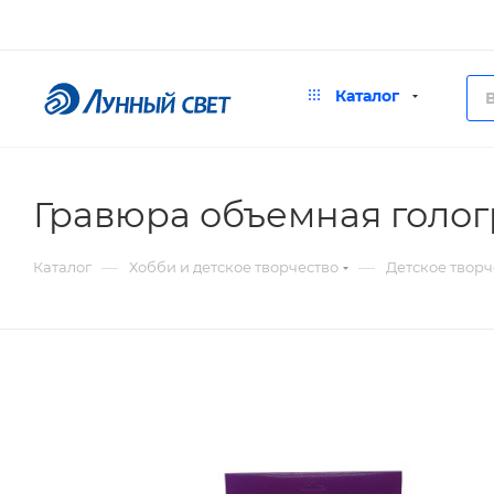
Каталог
Гравюра объемная голо
—
—
Каталог
Хобби и детское творчество
Детское творч