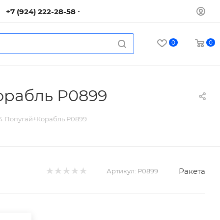
+7 (924) 222-28-58
0
0
орабль Р0899
4 Попугай+Корабль Р0899
Ракета
Артикул:
Р0899