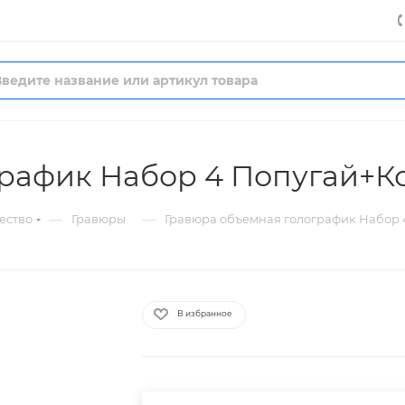
график Набор 4 Попугай+К
—
—
ество
Гравюры
Гравюра объемная голографик Набор 
В избранное