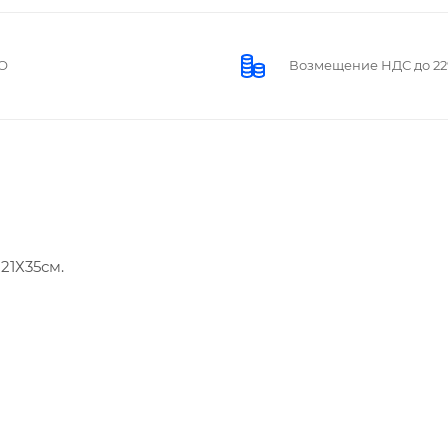
О
Возмещение НДС до 2
21Х35см.