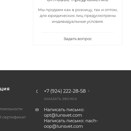
Мы продаем как в розницу, так и оптом,
для юридических лиц предусмотрены
индивидуальные условия.
Задать вопрос
ЦИЯ
+7 (924) 222-28-58
ЗАКАЗАТЬ ЗВОНОК
лояльности
Написать письмо:
opt@lunsvet.com
 сертификат
Написать письмо: nach-
oop@lunsvet.com