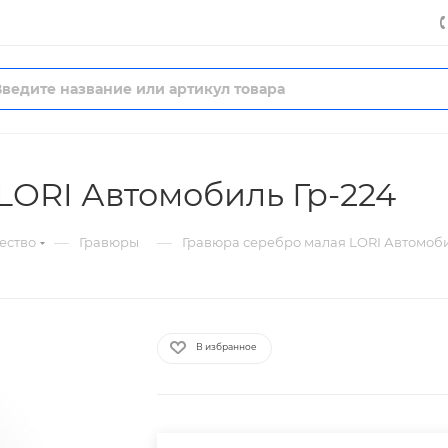
LORI Автомобиль Гр-224
—
—
ество
Гравюры
Гравюра серебро малая LORI Автомоби
В избранное