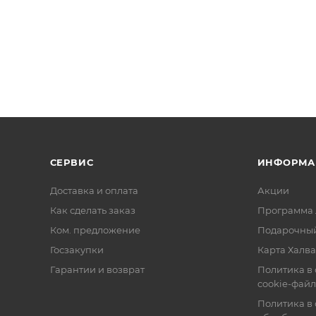
СЕРВИС
ИНФОРМА
Доставка и оплата
Акции
Как сделать заказ
Программа 
Ком. предложение
Подарочный
Госзакупки
Карта Халва
Гарантии и возврат
Политика в
cookie-фай
Политика в