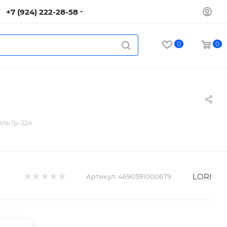
+7 (924) 222-28-58
0
0
ль Гр-224
LORI
Артикул:
4690591000679