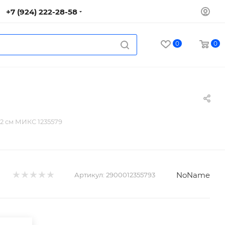
+7 (924) 222-28-58
0
0
2 см МИКС 1235579
NoName
Артикул:
2900012355793