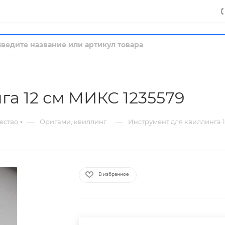
га 12 см МИКС 1235579
—
—
ество
Оригами, квиллинг
Инструмент для квиллинга 1
В избранное