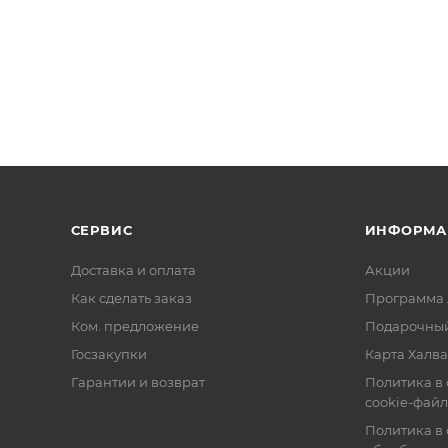
СЕРВИС
ИНФОРМА
Доставка и оплата
Акции
Как сделать заказ
Программа 
Ком. предложение
Подарочный
Госзакупки
Карта Халва
Гарантии и возврат
Политика в
cookie-фай
Политика в