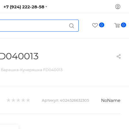
+7 (924) 222-28-58
0
0
FD040013
on Барашка-Кучеряшка FD040013
NoName
Артикул:
4024526632305