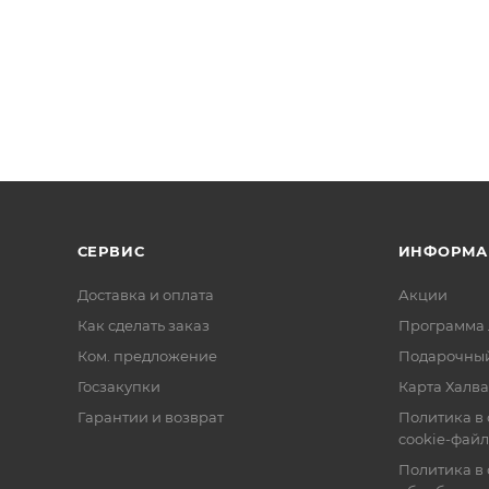
СЕРВИС
ИНФОРМА
Доставка и оплата
Акции
Как сделать заказ
Программа 
Ком. предложение
Подарочный
Госзакупки
Карта Халва
Гарантии и возврат
Политика в
cookie-фай
Политика в