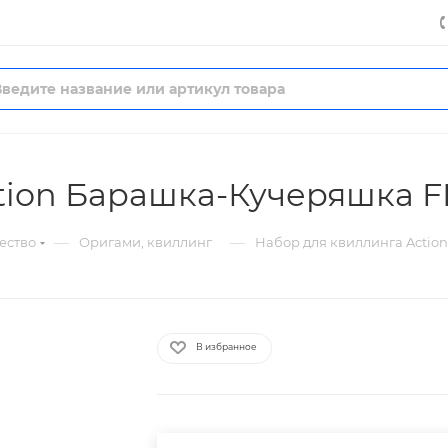
tion Барашка-Кучеряшка 
—
—
ество
Оригами, квиллинг
Набор для квиллинга Acti
В избранное