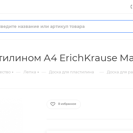
тилином А4 ErichKrause Ma
—
—
—
ество
Лепка
Доска для пластилина
Доска для ра
В избранное