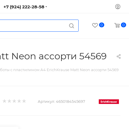
+7 (924) 222-28-58
0
0
tt Neon ассорти 54569
боты с пластилином А4 ErichKrause Matt Neon ассорти 54569
Артикул:
4650184545697