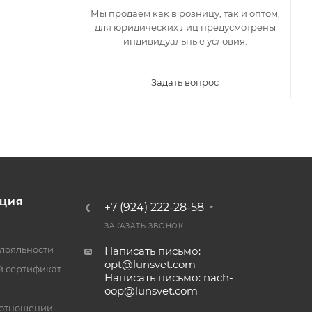
Мы продаем как в розницу, так и оптом,
для юридических лиц предусмотрены
индивидуальные условия.
Задать вопрос
ЦИЯ
+7 (924) 222-28-58
ЗАКАЗАТЬ ЗВОНОК
лояльности
Написать письмо:
opt@lunsvet.com
 сертификат
Написать письмо: nach-
oop@lunsvet.com
 отношении