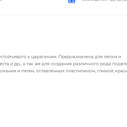
 устойчивого к царапинам. Предназначена для лепки и
ста и др., а так же для создания различного рода подел
кания и пятен, оставленных пластилином, глиной, крас
вет доски - ассорти: жёлтый, зелёный, оранжевый, роз
на каждой единице товара.