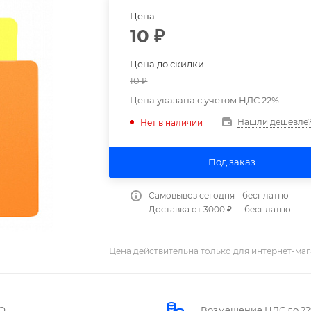
Цена
10
₽
Цена до скидки
10
₽
Цена указана с учетом НДС 22%
Нашли дешевле
Нет в наличии
Под заказ
Самовывоз сегодня - бесплатно
Доставка от 3000 ₽ — бесплатно
Цена действительна только для интернет-маг
О
Возмещение НДС до 2