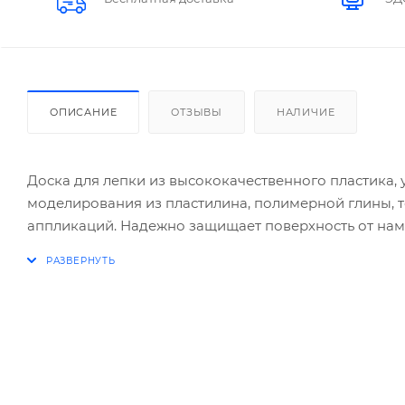
ОПИСАНИЕ
ОТЗЫВЫ
НАЛИЧИЕ
Доска для лепки из высококачественного пластика,
моделирования из пластилина, полимерной глины, те
аппликаций. Надежно защищает поверхность от намо
фломастерами и прочими красящимися предметами. Ц
Размер - 280х200мм, толщина - 1.3мм. Код и баркод 