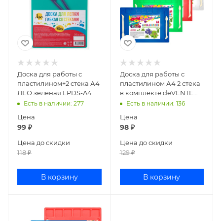
Доска для работы с
Доска для работы с
пластилином+2 стека А4
пластилином А4 2 стека
ЛЕО зеленая LPDS-A4
в комплекте deVENTE
ассорти 8041522
Есть в наличии
: 277
Есть в наличии
: 136
Цена
Цена
99
₽
98
₽
Цена до скидки
Цена до скидки
118
₽
129
₽
В корзину
В корзину