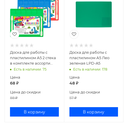
Доска для работы с
Доска для работы с
пластилином А5 2 стека
пластилином А5 Лео
в комплекте ассорти
зеленая LPD-A5
8040520
Есть в наличии
: 75
Есть в наличии
: 178
Цена
Цена
68
₽
48
₽
Цена до скидки
Цена до скидки
88
₽
57
₽
В корзину
В корзину