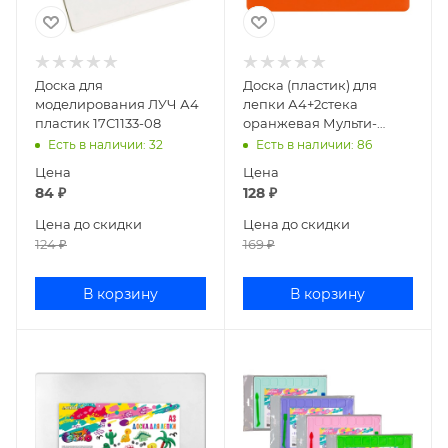
Доска для
Доска (пластик) для
моделирования ЛУЧ А4
лепки А4+2стека
пластик 17С1133-08
оранжевая Мульти-
Пульти ДЛ_14426/
Есть в наличии
: 32
Есть в наличии
: 86
НЛ25МП
Цена
Цена
84
₽
128
₽
Цена до скидки
Цена до скидки
124
₽
169
₽
В корзину
В корзину