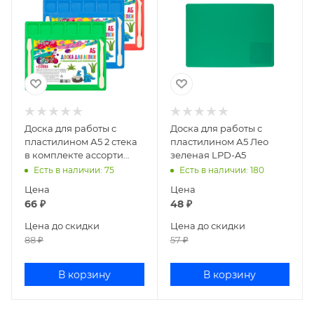
Доска для работы с
Доска для работы с
пластилином А5 2 стека
пластилином А5 Лео
в комплекте ассорти
зеленая LPD-A5
8040520
Есть в наличии
: 75
Есть в наличии
: 180
Цена
Цена
66
₽
48
₽
Цена до скидки
Цена до скидки
88
₽
57
₽
В корзину
В корзину