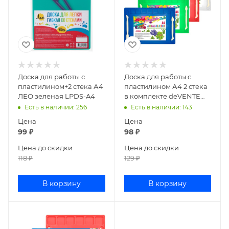
Доска для работы с
Доска для работы с
пластилином+2 стека А4
пластилином А4 2 стека
ЛЕО зеленая LPDS-A4
в комплекте deVENTE
ассорти 8041522
Есть в наличии
: 256
Есть в наличии
: 143
Цена
Цена
99
₽
98
₽
Цена до скидки
Цена до скидки
118
₽
129
₽
В корзину
В корзину