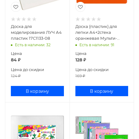
Доска для
Доска (пластик) для
моделирования ЛУЧ А4
лепки А4+2стека
пластик 17С1133-08
оранжевая Мульти-
Пульти ДЛ_14426/
Есть в наличии
: 32
Есть в наличии
: 91
НЛ25МП
Цена
Цена
84
₽
128
₽
Цена до скидки
Цена до скидки
124
₽
169
₽
В корзину
В корзину