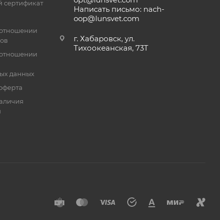
 сертификат
Написать письмо: nach-
oop@lunsvet.com
 отношении
г. Хабаровск, ул.
лов
Тихоокеанская, 73Т
 отношении
ых данных
оферта
аличия
й