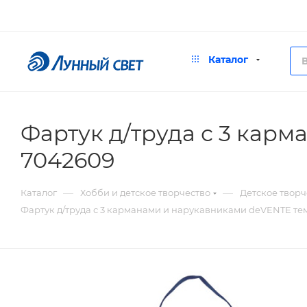
Каталог
Фартук д/труда с 3 кар
7042609
—
—
Каталог
Хобби и детское творчество
Детское творч
Фартук д/труда с 3 карманами и нарукавниками deVENTE т