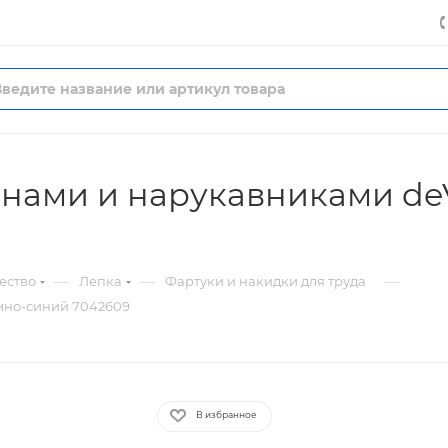
манами и нарукавниками d
—
—
—
ество
Лепка
Фартуки и накидки для труда
емно-синий 7042609
В избранное