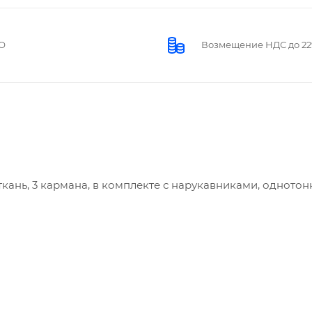
О
Возмещение НДС до 2
кань, 3 кармана, в комплекте с нарукавниками, одното