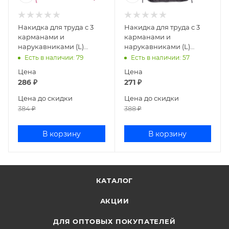
Накидка для труда с 3
Накидка для труда с 3
карманами и
карманами и
нарукавниками (L)
нарукавниками (L)
deVENTE розовый
deVENTE серый 7042022
Есть в наличии
: 79
Есть в наличии
: 57
7042020
Цена
Цена
286
₽
271
₽
Цена до скидки
Цена до скидки
384
₽
388
₽
В корзину
В корзину
КАТАЛОГ
АКЦИИ
ДЛЯ ОПТОВЫХ ПОКУПАТЕЛЕЙ