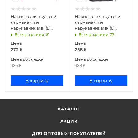
Накидка для труда с 3
Накидка для труда с 3
карманами и
карманами и
нарукавниками (L)
нарукавниками (L)
deVENTE розовый
deVENTE серый 7042022
Есть в наличии
: 81
Есть в наличии
: 57
7042020
Цена
Цена
272
₽
258
₽
Цена до скидки
Цена до скидки
384
₽
388
₽
В корзину
В корзину
КАТАЛОГ
АКЦИИ
ДЛЯ ОПТОВЫХ ПОКУПАТЕЛЕЙ