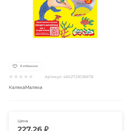
В избранное
Артикул:
4602723036678
КалякаМаляка
Цена
227.26
₽