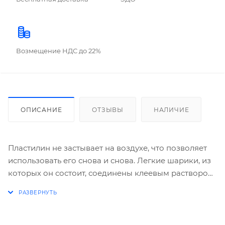
Возмещение НДС до 22%
ОПИСАНИЕ
ОТЗЫВЫ
НАЛИЧИЕ
Пластилин не застывает на воздухе, что позволяет
использовать его снова и снова. Легкие шарики, из
которых он состоит, соединены клеевым раствором.
Он не прилипает к рукам, но позволяет прочно
скреплять между собой элементы лепки.
Шариковый крупнозернистый пластилин Каляка-
Маляка® идеально подходит для самых маленьких