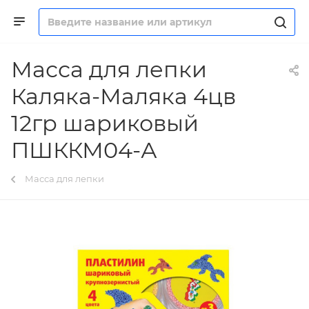
Масса для лепки
Каляка-Маляка 4цв
12гр шариковый
ПШККМ04-А
Масса для лепки