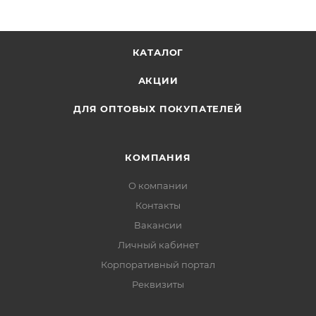
деток: он легко делится на части и позволяет
создавать простые и понятные ребенку фигурки.
Упаковка выполнена из прочного картона.
КАТАЛОГ
Количество цветов: 4
АКЦИИ
Наличие европодвеса: Нет
Возраст: 3+
ДЛЯ ОПТОВЫХ ПОКУПАТЕЛЕЙ
Вес, гр: 12
Вид пластилина: Пластилин шариковый
крупнозерн.
КОМПАНИЯ
О компании
Контакты
Вакансии
Личный кабинет
Корпоративный портал
Реквизиты