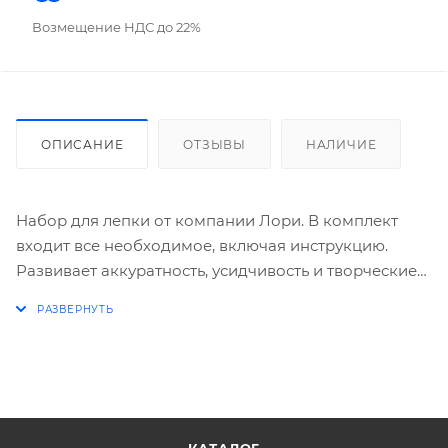
Возмещение НДС до 22%
ОПИСАНИЕ
ОТЗЫВЫ
НАЛИЧИЕ
Набор для лепки от компании Лори. В комплект
входит все необходимое, включая инструкцию.
Развивает аккуратность, усидчивость и творческие
способности. Итогом станут фигурки собачки и
мишки, которыми можно украсить интерьер.
Застывшую массу можно размочить.
Комплектация
Масса для лепки (4 цвета – оранжевый;
Красный;
Зелёный;