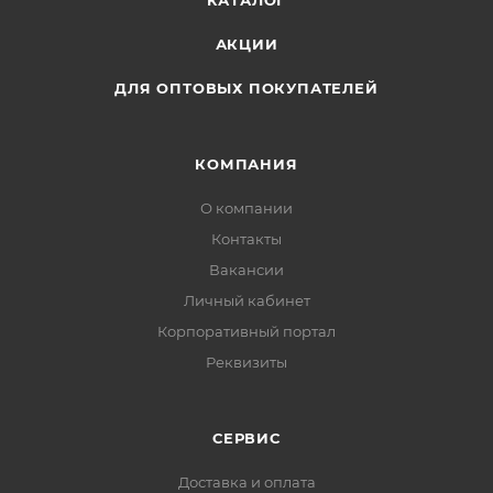
КАТАЛОГ
Белый);
АКЦИИ
Стек;
Инструкция;
ДЛЯ ОПТОВЫХ ПОКУПАТЕЛЕЙ
Характеристики
Товар сертифицированДа
ТипМасса для лепки
КОМПАНИЯ
Пол ребёнкаМальчик или девочка
О компании
ВозрастОт 5 до 7 лет
Контакты
МатериалПластик, тесто
Вакансии
Упаковка
Тип упаковкиКартонная коробка
Личный кабинет
Размер в упаковке12 × 14 × 4 см
Корпоративный портал
Вес0.07 кг
Реквизиты
СЕРВИС
Доставка и оплата