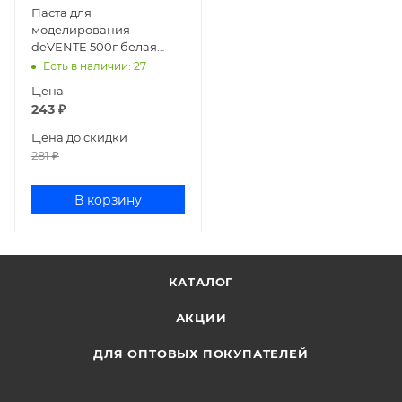
Паста для
моделирования
deVENTE 500г белая
8042421
Есть в наличии
: 27
Цена
243
₽
Цена до скидки
281
₽
В корзину
КАТАЛОГ
АКЦИИ
ДЛЯ ОПТОВЫХ ПОКУПАТЕЛЕЙ