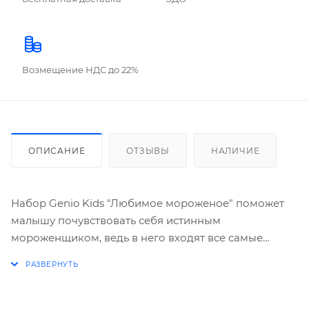
Возмещение НДС до 22%
ОПИСАНИЕ
ОТЗЫВЫ
НАЛИЧИЕ
Набор Genio Kids "Любимое мороженое" поможет
малышу почувствовать себя истинным
мороженщиком, ведь в него входят все самые
необходимые материалы и инструменты, без
которых не обойдется ни один профи. Самый
главный материал - знаменитое тесто-пластилин
Genio Kids, которое по своим характеристикам