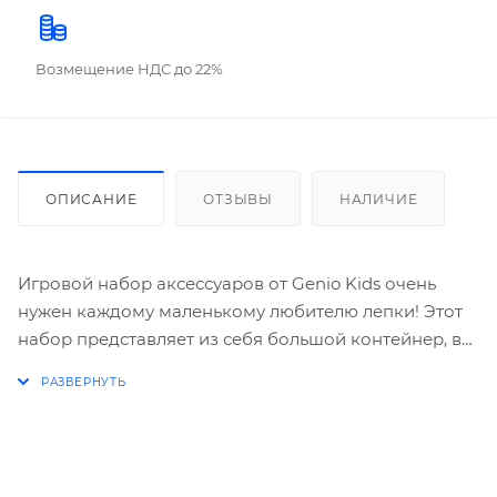
Возмещение НДС до 22%
ОПИСАНИЕ
ОТЗЫВЫ
НАЛИЧИЕ
Игровой набор аксессуаров от Genio Kids очень
нужен каждому маленькому любителю лепки! Этот
набор представляет из себя большой контейнер, в
котором ребёнок найдёт огромное количество
разных формочек, трафаретов и прочих
инструментов для создания всевозможных поделок.
Лепка - это увлекательно! Набор одинаково хорошо
подойдет как девочкам, так и мальчикам. В его