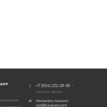
ЦИЯ
+7 (924) 222-28-58
ЗАКАЗАТЬ ЗВОНОК
лояльности
Написать письмо:
opt@lunsvet.com
 сертификат