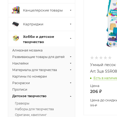
Канцелярские товары
Картриджи
Хобби и детское
творчество
Алмазная мозаика
Развивающие товары для детей
Наклейки
Умный песок G
Материалы для творчества
Art 3цв SSR08
Картины по номерам
Есть в наличи
Раскраски
Цена
Прописи
206
₽
Детское творчество
Цена до скидк
Гравюры
99
₽
Наборы для творчества
Оригами, квиллинг