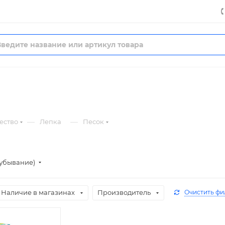
—
—
ество
Лепка
Песок
(убывание)
Наличие в магазинах
Производитель
Очистить фи