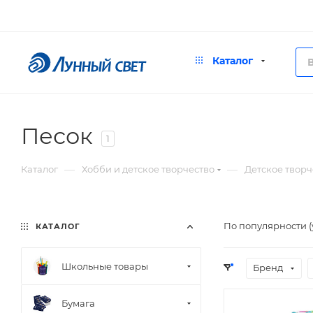
Каталог
Песок
1
—
—
Каталог
Хобби и детское творчество
Детское творч
По популярности 
КАТАЛОГ
Школьные товары
Бренд
Бумага