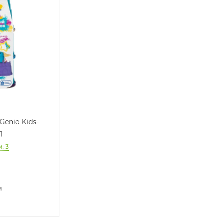
enio Kids-
1
и
: 3
и