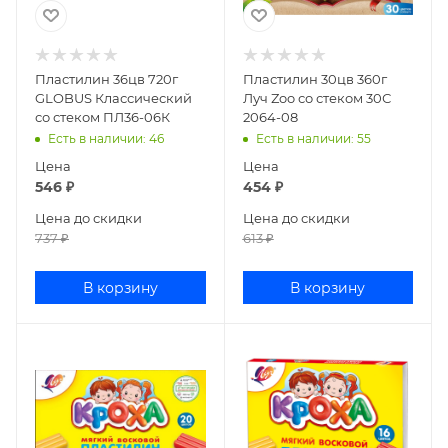
Пластилин 36цв 720г
Пластилин 30цв 360г
GLOBUS Классический
Луч Zoo со стеком 30С
со стеком ПЛ36-06К
2064-08
Есть в наличии
: 46
Есть в наличии
: 55
Цена
Цена
546
₽
454
₽
Цена до скидки
Цена до скидки
737
₽
613
₽
В корзину
В корзину