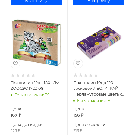
В корзину
В корзину
Пластилин 12цв 180г Луч
Пластилин 10цв 120г
ZOO 29С 1722-08
восковой ЛЕО: ИГРАЙ
Перламутровые цвета со
Есть в наличии
: 119
стеком LPMCR-0110
Есть в наличии
: 9
Цена
Цена
167
₽
156
₽
Цена до скидки
Цена до скидки
225
₽
213
₽