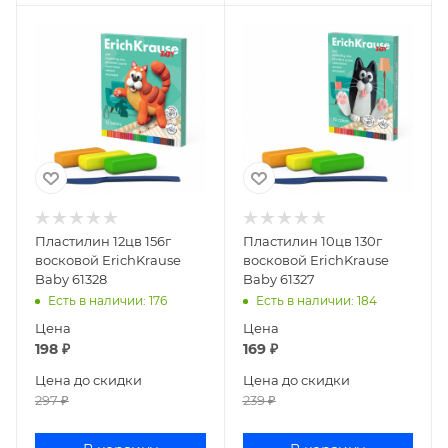
Пластилин 12цв 156г
Пластилин 10цв 130г
восковой ErichKrause
восковой ErichKrause
Baby 61328
Baby 61327
Есть в наличии
: 176
Есть в наличии
: 184
Цена
Цена
198
₽
169
₽
Цена до скидки
Цена до скидки
297
₽
239
₽