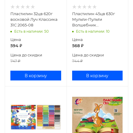
Пластилин 32цв 620г
Пластилин 45цв 630г
восковой Луч Классика
Мульти-Пульти
31С 2065-08
Волшебник
изумрудного города со
Есть в наличии
: 50
Есть в наличии
: 10
стеком ДП_64242
Цена
Цена
594
₽
568
₽
Цена до скидки
Цена до скидки
747
₽
744
₽
В корзину
В корзину