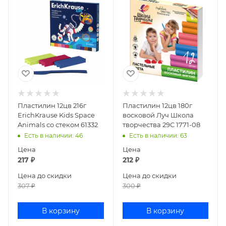
Пластилин 12цв 216г
Пластилин 12цв 180г
ErichKrause Kids Space
восковой Луч Школа
Animals со стеком 61332
творчества 29С 1771-08
Есть в наличии
: 46
Есть в наличии
: 63
Цена
Цена
217
₽
212
₽
Цена до скидки
Цена до скидки
307
₽
300
₽
В корзину
В корзину