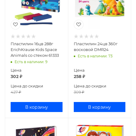
Пластилин 16цв 288г
Пластилин 24цв 360г
ErichKrause Kids Space
восковой DMR24
Animals со стеком 61333
Есть в наличии
: 73
Есть в наличии
: 9
Цена
Цена
302
₽
258
₽
Цена до скидки
Цена до скидки
427
₽
309
₽
В корзину
В корзину