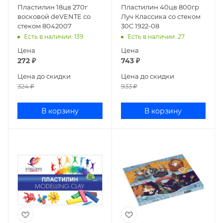
Пластилин 18цв 270г
Пластилин 40цв 800гр
восковой deVENTE со
Луч Классика со стеком
стеком 8042007
30С 1922-08
Есть в наличии
: 139
Есть в наличии
: 27
Цена
Цена
272
₽
743
₽
Цена до скидки
Цена до скидки
324
₽
933
₽
В корзину
В корзину