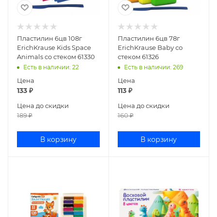
Пластилин 6цв 108г
Пластилин 6цв 78г
ErichKrause Kids Space
ErichKrause Baby со
Animals со стеком 61330
стеком 61326
Есть в наличии
: 22
Есть в наличии
: 269
Цена
Цена
133
₽
113
₽
Цена до скидки
Цена до скидки
189
₽
160
₽
В корзину
В корзину