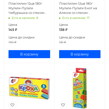
Пластилин 12цв 180г
Пластилин 12цв 180г
Мульти-Пульти
Мульти-Пульти Енот на
Чебурашка со стеком
Аляске со стеком
ДПЧБ_53011
ДП_10235
Есть в наличии
: 8
Есть в наличии
: 17
Цена
Цена
145
₽
138
₽
Цена до скидки
Цена до скидки
190
₽
181
₽
В корзину
В корзину