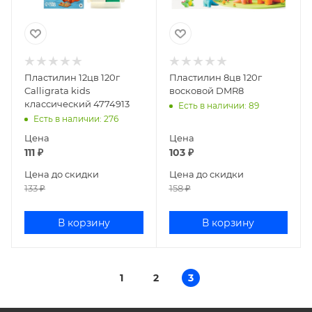
Пластилин 12цв 120г
Пластилин 8цв 120г
Calligrata kids
восковой DMR8
классический 4774913
Есть в наличии
: 89
Есть в наличии
: 276
Цена
Цена
111
₽
103
₽
Цена до скидки
Цена до скидки
133
₽
158
₽
В корзину
В корзину
1
2
3