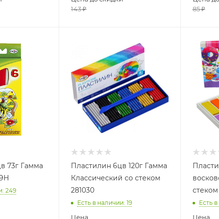
143
₽
85
₽
в 73г Гамма
Пластилин 6цв 120г Гамма
Пласти
29Н
Классический со стеком
восков
281030
стеком
и
: 249
Есть в наличии
: 19
Есть в
Цена
Цена