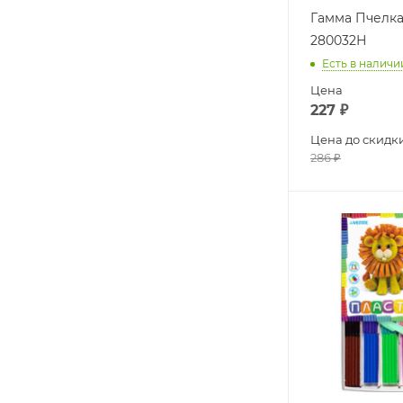
Гамма Пчелка
280032Н
Есть в наличи
Цена
227
₽
Цена до скидк
286
₽