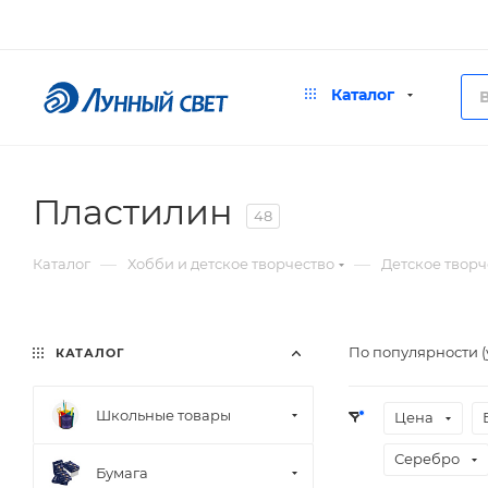
Каталог
Пластилин
48
—
—
Каталог
Хобби и детское творчество
Детское творч
По популярности 
КАТАЛОГ
Школьные товары
Цена
Серебро
Бумага