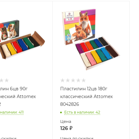
лин 6цв 90г
Пластилин 12цв 180г
ческий Attomex
классический Attomex
2
8042826
 наличии
: 411
Есть в наличии
: 42
Цена
126
₽
 скидки
Цена до скидки