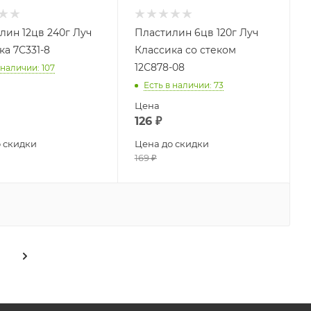
лин 12цв 240г Луч
Пластилин 6цв 120г Луч
ка 7С331-8
Классика со стеком
12С878-08
 наличии
: 107
Есть в наличии
: 73
Цена
126
₽
 скидки
Цена до скидки
169
₽