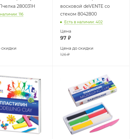
Пчелка 280031Н
восковой deVENTE со
стеком 8042800
 наличии
: 116
Есть в наличии
: 402
Цена
97
₽
 скидки
Цена до скидки
126
₽