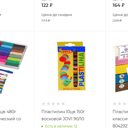
122
₽
164
₽
и
Цена до скидки
Цена до
173
₽
228
₽
цв 480г
Пластилин 10цв 150г
Пласти
ческий со
восковой JOVI 90/10
класси
6
804292
Есть в наличии
: 12