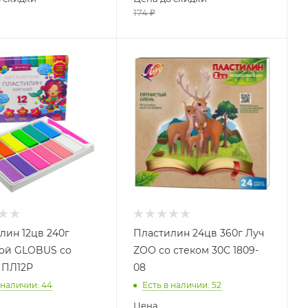
174
₽
лин 12цв 240г
Пластилин 24цв 360г Луч
ой GLOBUS со
ZOO со стеком 30С 1809-
 ПЛ12Р
08
 наличии
: 44
Есть в наличии
: 52
Цена