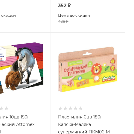
352
₽
 скидки
Цена до скидки
438
₽
лин 10цв 150г
Пластилин 6цв 180г
ческий Attomex
Каляка-Маляка
1
супермягкий ПКМ06-М