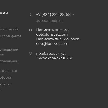
ЦИЯ
+7 (924) 222-28-58
ЗАКАЗАТЬ ЗВОНОК
лояльности
Написать письмо:
opt@lunsvet.com
 сертификат
Написать письмо: nach-
oop@lunsvet.com
 отношении
г. Хабаровск, ул.
лов
Тихоокеанская, 73Т
 отношении
ых данных
оферта
аличия
й