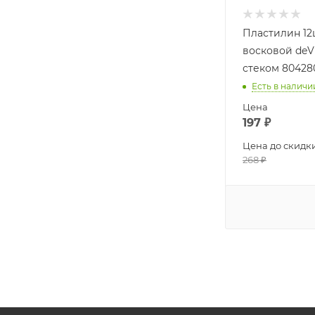
Пластилин 12
восковой deV
стеком 80428
Есть в наличи
Цена
197
₽
Цена до скидк
268
₽