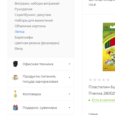
Витражи, наборы витражей
118
₽
Рукоделие
Скрапбукинг, декупаж
Наборы для выжигания
Объемные картины
Лепка
Барельефы
Цветная резина (фоамиран)
Фетр
Офисная техника
Продукты питания,
посуда одноразовая
Пластилин 6ц
Пчелка 2800
Хозтовары
Есть в наличи
Подарки, сувениры
Цена