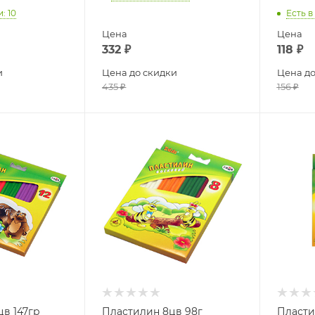
и
: 10
Есть в
Цена
Цена
332
₽
118
₽
и
Цена до скидки
Цена до
435
₽
156
₽
цв 147гр
Пластилин 8цв 98г
Пласти