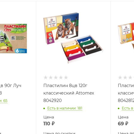
в 90г Луч
Пластилин 8цв 120г
Пласти
8
классический Attomex
класси
8042920
804281
и
: 65
Есть в наличии
: 181
Есть в
Цена
Цена
110
₽
69
₽
и
Цена до скидки
Цена до