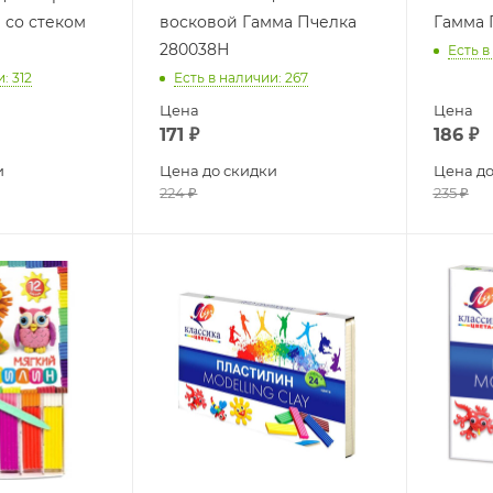
 со стеком
восковой Гамма Пчелка
Гамма 
280038Н
Есть в
и
: 312
Есть в наличии
: 267
Цена
Цена
171
₽
186
₽
и
Цена до скидки
Цена до
224
₽
235
₽