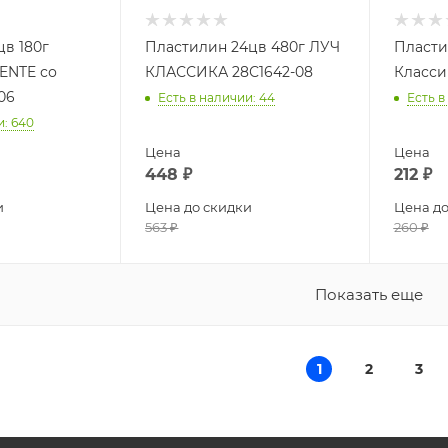
цв 180г
Пластилин 24цв 480г ЛУЧ
Пласти
ENTE со
КЛАССИКА 28С1642-08
Класси
06
Есть в наличии
: 44
Есть в
и
: 640
Цена
Цена
448
₽
212
₽
и
Цена до скидки
Цена до
563
₽
260
₽
Показать еще
1
2
3