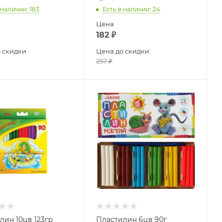
 наличии
: 183
Есть в наличии
: 24
Цена
182
₽
 скидки
Цена до скидки
257
₽
лин 10цв 123гр
Пластилин 6цв 90г