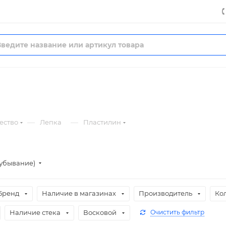
—
—
ество
Лепка
Пластилин
(убывание)
Бренд
Наличие в магазинах
Производитель
Ко
Наличие стека
Восковой
Очистить фильтр