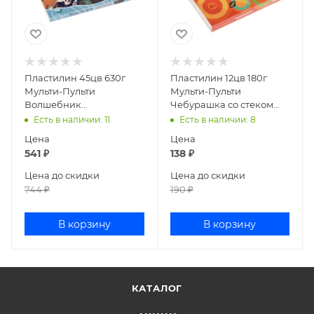
Пластилин 45цв 630г
Пластилин 12цв 180г
Мульти-Пульти
Мульти-Пульти
Волшебник
Чебурашка со стеком
изумрудного города со
ДПЧБ_53011
Есть в наличии
: 11
Есть в наличии
: 8
стеком ДП_64242
Цена
Цена
541
₽
138
₽
Цена до скидки
Цена до скидки
744
₽
190
₽
В корзину
В корзину
КАТАЛОГ