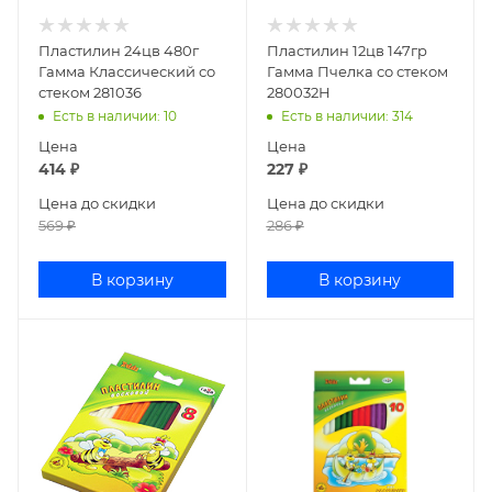
Пластилин 24цв 480г
Пластилин 12цв 147гр
Гамма Классический со
Гамма Пчелка со стеком
стеком 281036
280032Н
Есть в наличии
: 10
Есть в наличии
: 314
Цена
Цена
414
₽
227
₽
Цена до скидки
Цена до скидки
569
₽
286
₽
В корзину
В корзину