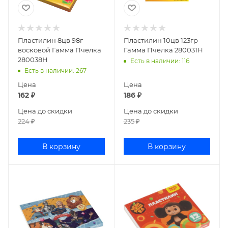
Пластилин 8цв 98г
Пластилин 10цв 123гр
восковой Гамма Пчелка
Гамма Пчелка 280031Н
280038Н
Есть в наличии
: 116
Есть в наличии
: 267
Цена
Цена
162
₽
186
₽
Цена до скидки
Цена до скидки
224
₽
235
₽
В корзину
В корзину