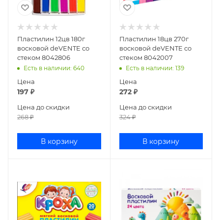
Пластилин 12цв 180г
Пластилин 18цв 270г
восковой deVENTE со
восковой deVENTE со
стеком 8042806
стеком 8042007
Есть в наличии
: 640
Есть в наличии
: 139
Цена
Цена
197
₽
272
₽
Цена до скидки
Цена до скидки
268
₽
324
₽
В корзину
В корзину