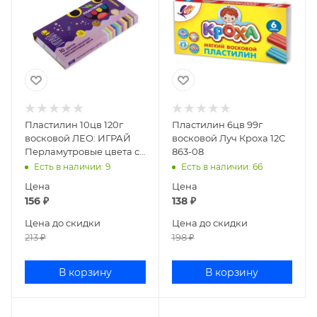
Пластилин 10цв 120г
Пластилин 6цв 99г
восковой ЛЕО: ИГРАЙ
восковой Луч Кроха 12С
Перламутровые цвета со
863-08
стеком LPMCR-0110
Есть в наличии
: 9
Есть в наличии
: 66
Цена
Цена
156
₽
138
₽
Цена до скидки
Цена до скидки
213
₽
198
₽
В корзину
В корзину