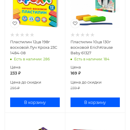
Пластилин 12цв 198г
Пластилин 10цв 130г
восковой Луч Кроха 23С
восковой ErichKrause
1484-08
Baby 61327
Есть в наличии
: 286
Есть в наличии
: 184
Цена
Цена
233
₽
169
₽
Цена до скидки
Цена до скидки
295
₽
239
₽
В корзину
В корзину