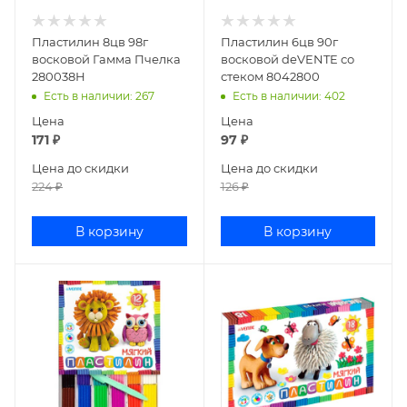
Пластилин 8цв 98г
Пластилин 6цв 90г
восковой Гамма Пчелка
восковой deVENTE со
280038Н
стеком 8042800
Есть в наличии
: 267
Есть в наличии
: 402
Цена
Цена
171
₽
97
₽
Цена до скидки
Цена до скидки
224
₽
126
₽
В корзину
В корзину