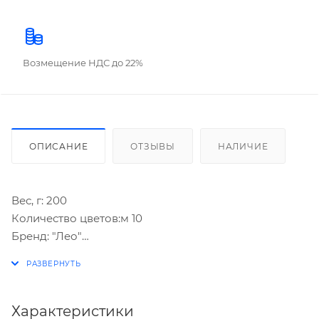
Возмещение НДС до 22%
ОПИСАНИЕ
ОТЗЫВЫ
НАЛИЧИЕ
Вес, г: 200
Количество цветов:м 10
Бренд: "Лео"
Рекомендуемый возраст: от 3 лет
Серия: "Учись"
Страна происхождения: Россия
Тип товара: Пластилин
Характеристики