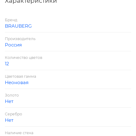
Характеристики
Количество цветов в наборе: 12
Тип: классический
Бренд
Эффекты: флюоресцентный
BRAUBERG
Наличие аксессуара: стек
Вид упаковки: картонная коробка
Производитель
Масса: 180 г
Россия
Масса бруска: 15 г
Количество цветов
12
Цветовая гамма
Неоновая
Золото
Нет
Серебро
Нет
Наличие стека