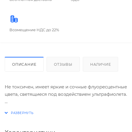
Возмещение НДС до 22%
ОПИСАНИЕ
ОТЗЫВЫ
НАЛИЧИЕ
Не токсичен, имеет яркие и сочные флуоресцентные
цвета, светящиеся под воздействием ультрафиолета.
Цвета: белый, зеленый, светло-зеленый, красный,
лимонный, малиновый, оранжевый, розовый, синий,
темно-синий, фиолетовый, черный.