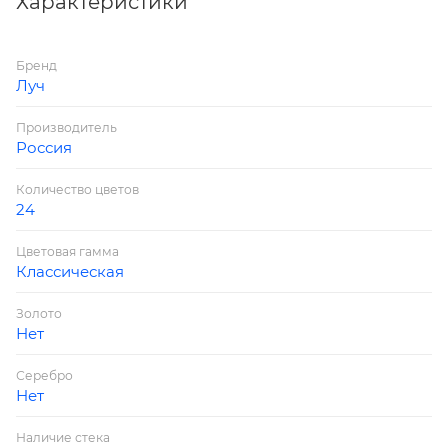
Характеристики
из него отлично держат форму, не выцветают. Без
выраженного запаха, не липнет к рукам.
Бренд
Луч
Производитель
Россия
Количество цветов
24
Цветовая гамма
Классическая
Золото
Нет
Серебро
Нет
Наличие стека