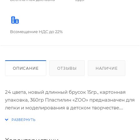
Возмещение НДС до 22%
ОПИСАНИЕ
ОТЗЫВЫ
НАЛИЧИЕ
24 цвета, новый длинный брусок 15гр., картонная
упаковка, 360гр Пластилин «ZOO» предназначен для
лепки и моделирования в детском творчестве.
Пластилин рекомендуют не только педагоги и
родители, но и профессиональные
мультипликаторы. В меру мягкий и в меру твёрдый,
не рвётся и не крошится при перегибании, поделки