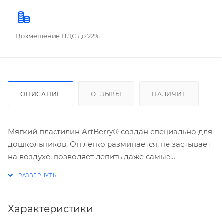
Возмещение НДС до 22%
ОПИСАНИЕ
ОТЗЫВЫ
НАЛИЧИЕ
Мягкий пластилин ArtBerry® создан специально для
дошкольников. Он легко разминается, не застывает
на воздухе, позволяет лепить даже самые
маленькие предметы. Улучшенная цветовая палитра
содержит яркие насыщенные цвета. Неоновые
цвета светятся под действием ультрафиолетовой
лампы. Для получения новых оттенков все цвета
Характеристики
хорошо смешиваются. Натуральная основа мягкого