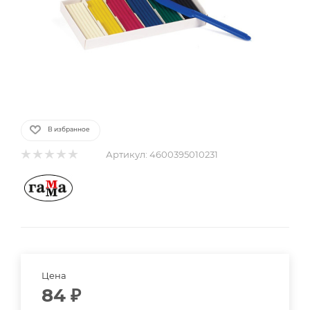
В избранное
Артикул:
4600395010231
Цена
84
₽