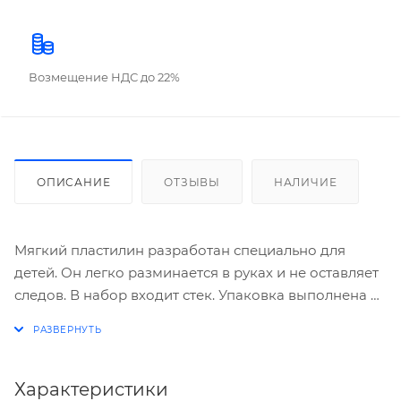
Возмещение НДС до 22%
ОПИСАНИЕ
ОТЗЫВЫ
НАЛИЧИЕ
Мягкий пластилин разработан специально для
детей. Он легко разминается в руках и не оставляет
следов. В набор входит стек. Упаковка выполнена из
прочного картона.
Пластилин Гамма Мультики 6 цв. 120 г, со стеком —
популярный материал для творчества. Он быстро
принимает заданную форму, может использоваться
Характеристики