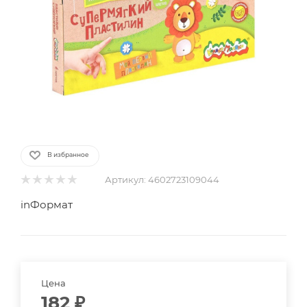
В избранное
Артикул:
4602723109044
inФормат
Цена
182
₽