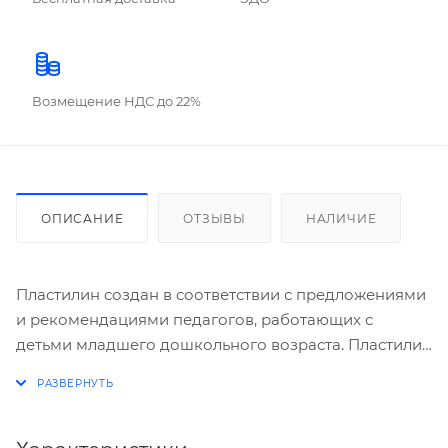
Возмещение НДС до 22%
ОПИСАНИЕ
ОТЗЫВЫ
НАЛИЧИЕ
Пластилин создан в соответствии с предложениями
и рекомендациями педагогов, работающих с
детьми младшего дошкольного возраста. Пластилин
настолько мягкий, что не требует предварительного
разминания, поэтому, в первую очередь, является
идеальным пластилином для малышей, которые
только начинают лепить.