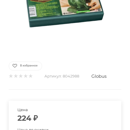
В избранное
Globus
Артикул:
8042988
Цена
224
₽
Цена до скидки