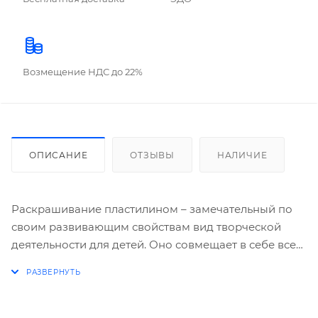
Возмещение НДС до 22%
ОПИСАНИЕ
ОТЗЫВЫ
НАЛИЧИЕ
Раскрашивание пластилином – замечательный по
своим развивающим свойствам вид творческой
деятельности для детей. Оно совмещает в себе все
достоинства обычных раскрасок и работы с
пластилином: раскрашивание стимулирует
творческое мышление, а работа с пластилином
помогает развить мелкую моторику рук. Раскраски