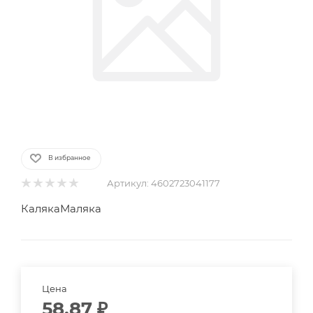
В избранное
Артикул:
4602723041177
КалякаМаляка
Цена
58.87
₽